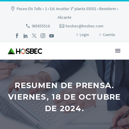
Paseo Els Tolls • 2 • Ed. Invattur 3ª planta 03502 • Benidorm •
Alicante
965855516
hosbec@hosbec.com
Login
Cuenta
RESUMEN DE PRENSA.
VIERNES, 18 DE OCTUBRE
DE 2024.