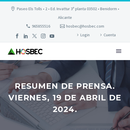
Paseo Els Tolls • 2 • Ed. Invattur 3ª planta 03502 • Benidorm •
Alicante
965855516
hosbec@hosbec.com
Login
Cuenta
RESUMEN DE PRENSA.
VIERNES, 19 DE ABRIL DE
2024.