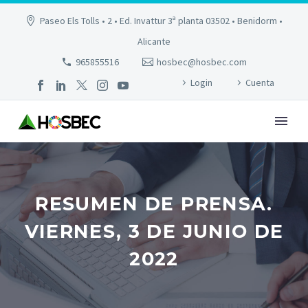
Paseo Els Tolls • 2 • Ed. Invattur 3ª planta 03502 • Benidorm •
Alicante
965855516
hosbec@hosbec.com
Login
Cuenta
RESUMEN DE PRENSA.
VIERNES, 3 DE JUNIO DE
2022