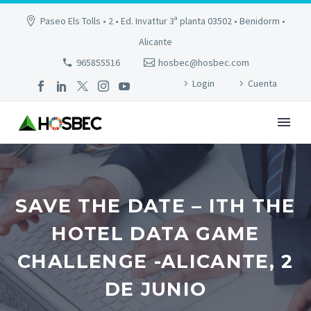
Paseo Els Tolls • 2 • Ed. Invattur 3ª planta 03502 • Benidorm •
Alicante
965855516
hosbec@hosbec.com
Login
Cuenta
SAVE THE DATE – ITH THE
HOTEL DATA GAME
CHALLENGE -ALICANTE, 2
DE JUNIO