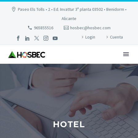
Paseo Els Tolls • 2 • Ed. Invattur 3ª planta 03502 • Benidorm •
Alicante
965855516
hosbec@hosbec.com
Login
Cuenta
HOTEL