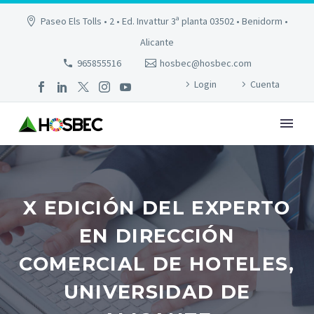
Paseo Els Tolls • 2 • Ed. Invattur 3ª planta 03502 • Benidorm •
Alicante
965855516
hosbec@hosbec.com
Login
Cuenta
X EDICIÓN DEL EXPERTO
EN DIRECCIÓN
COMERCIAL DE HOTELES,
UNIVERSIDAD DE