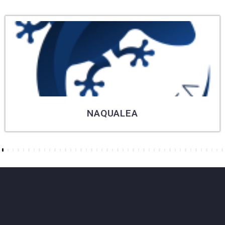
NAQUALEA
6
7
8
9
10
11
12
13
14
15
16
17
18
19
20
21
22
23
24
25
26
27
28
29
30
31
32
33
34
35
36
37
38
39
40
41
42
43
44
45