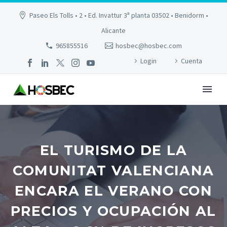
Paseo Els Tolls • 2 • Ed. Invattur 3ª planta 03502 • Benidorm •
Alicante
965855516
hosbec@hosbec.com
Login
Cuenta
EL TURISMO DE LA
COMUNITAT VALENCIANA
ENCARA EL VERANO CON
PRECIOS Y OCUPACIÓN AL