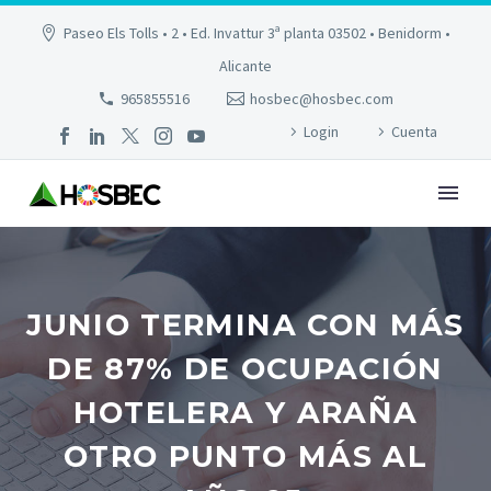
Paseo Els Tolls • 2 • Ed. Invattur 3ª planta 03502 • Benidorm •
Alicante
965855516
hosbec@hosbec.com
Login
Cuenta
JUNIO TERMINA CON MÁS
DE 87% DE OCUPACIÓN
HOTELERA Y ARAÑA
OTRO PUNTO MÁS AL