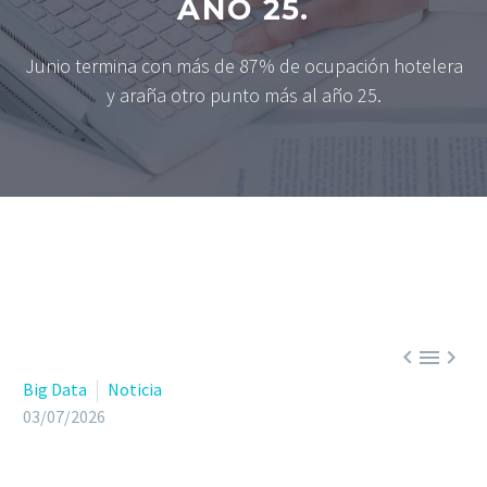
AÑO 25.
Junio termina con más de 87% de ocupación hotelera
y araña otro punto más al año 25.



Big Data
Noticia
03/07/2026