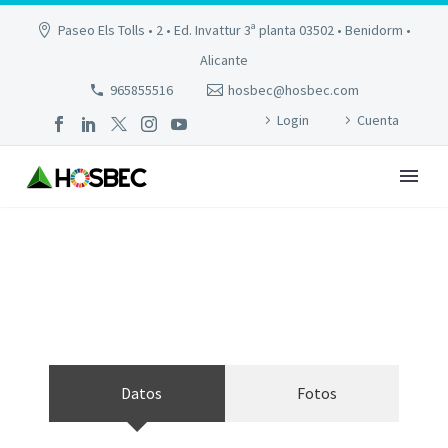
Paseo Els Tolls • 2 • Ed. Invattur 3ª planta 03502 • Benidorm •
Alicante
965855516
hosbec@hosbec.com
Login
Cuenta
CALA LANUZA SUITES
Datos
Fotos