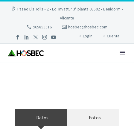
Paseo Els Tolls • 2 • Ed. Invattur 3ª planta 03502 • Benidorm •
Alicante
965855516
hosbec@hosbec.com
Login
Cuenta
MAGIC VILLA LUZ
Datos
Fotos