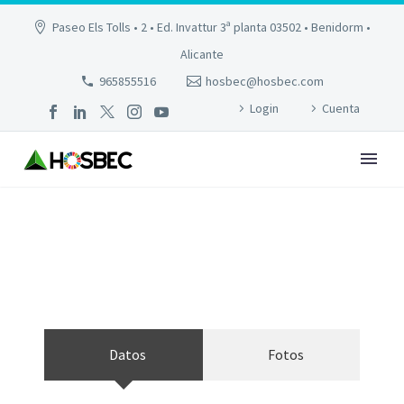
Paseo Els Tolls • 2 • Ed. Invattur 3ª planta 03502 • Benidorm •
Alicante
965855516
hosbec@hosbec.com
Login
Cuenta
ROCA ESMERALDA
Datos
Fotos