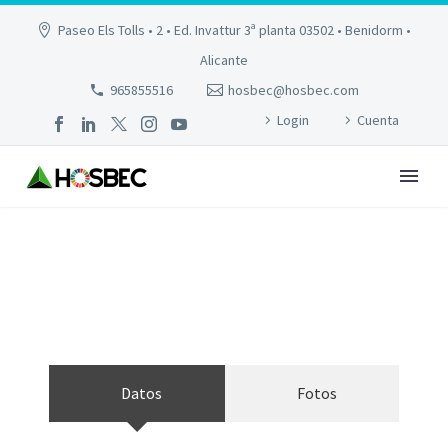
Paseo Els Tolls • 2 • Ed. Invattur 3ª planta 03502 • Benidorm •
Alicante
965855516
hosbec@hosbec.com
Login
Cuenta
SENABRE
Datos
Fotos