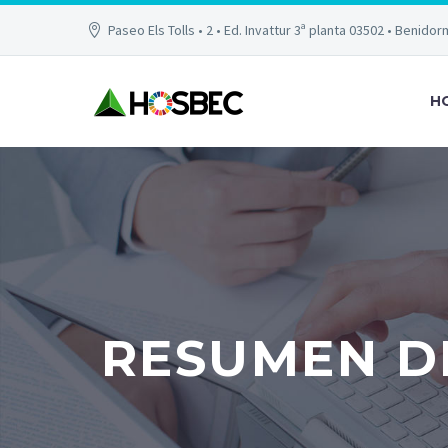
Paseo Els Tolls • 2 • Ed. Invattur 3ª planta 03502 • Benidor
H
RESUMEN DE