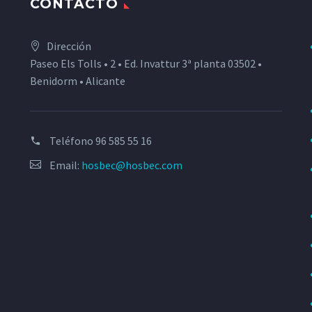
CONTACTO
Dirección
Paseo Els Tolls • 2 • Ed. Invattur 3ª planta 03502 •
Benidorm • Alicante
Teléfono
96 585 55 16
Email:
hosbec@hosbec.com