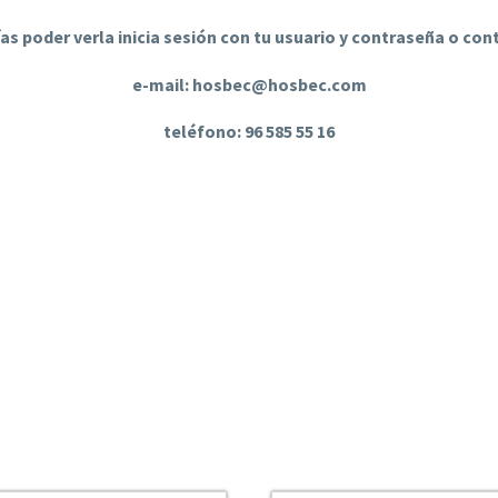
ías poder verla inicia sesión con tu usuario y contraseña o co
e-mail: hosbec@hosbec.com
teléfono: 96 585 55 16