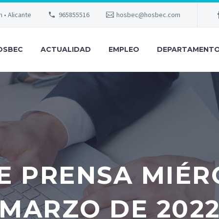
m • Alicante
965855516
hosbec@hosbec.com
OSBEC
ACTUALIDAD
EMPLEO
DEPARTAMENT
 PRENSA MIÉR
MARZO DE 202