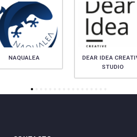
NAQUALEA
DEAR IDEA CREATI
STUDIO
1
2
3
4
5
6
7
8
9
10
11
12
13
14
15
16
17