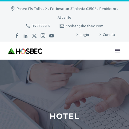
Paseo Els Tolls • 2 • Ed. Invattur 3ª planta 03502 • Benidorm •
Alicante
965855516
hosbec@hosbec.com
Login
Cuenta
HOTEL