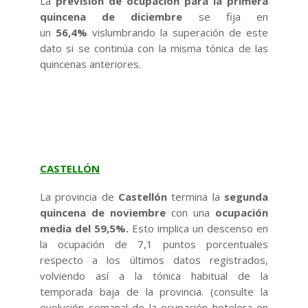
La
previsión de ocupación para la primera
quincena de diciembre
se fija en
un
56,4%
vislumbrando la superación de este
dato si se continúa con la misma tónica de las
quincenas anteriores.
CASTELLÓN
La provincia de
Castellón
termina la
segunda
quincena de
noviembre
con una
ocupación
media del 59,5%
.
Esto implica un descenso en
la ocupación de
7,1 puntos porcentuales
respecto a los últimos datos registrados,
volviendo así a la tónica habitual de la
temporada baja de la provincia. (consulte la
evolución semanal de la ocupación hotelera en