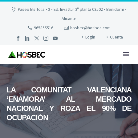
Paseo Els Tolls • 2 • Ed. Invattur 3ª planta 03502 • Benidorm •
Alicante
965855516
hosbec@hosbec.com
Login
Cuenta
LA COMUNITAT VALENCIANA
‘ENAMORA’ AL MERCADO
NACIONAL Y ROZA EL 90% DE
OCUPACIÓN