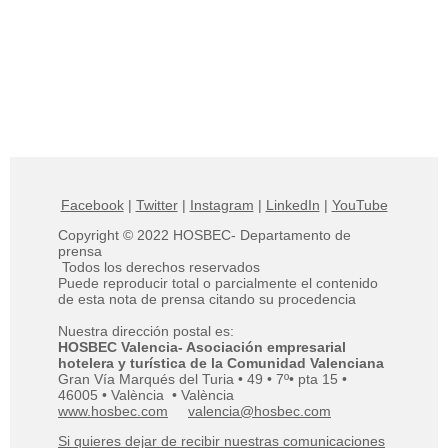
Facebook
|
Twitter
|
Instagram
|
LinkedIn
|
YouTube
Copyright © 2022 HOSBEC- Departamento de
prensa
Todos los derechos reservados
Puede reproducir total o parcialmente el contenido
de esta nota de prensa citando su procedencia
Nuestra dirección postal es:
HOSBEC Valencia- Asociación empresarial
hotelera y turística de la Comunidad Valenciana
Gran Vía Marqués del Turia • 49 • 7º• pta 15 •
46005 • València • València
www.hosbec.com
valencia@hosbec.com
Si quieres dejar de recibir nuestras comunicaciones