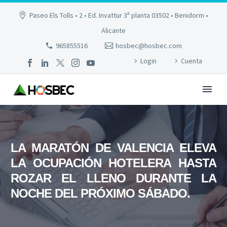
Paseo Els Tolls • 2 • Ed. Invattur 3ª planta 03502 • Benidorm •
Alicante
965855516
hosbec@hosbec.com
Login
Cuenta
LA MARATÓN DE VALENCIA ELEVA
LA OCUPACIÓN HOTELERA HASTA
ROZAR EL LLENO DURANTE LA
NOCHE DEL PRÓXIMO SÁBADO.