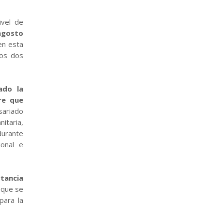
ivel de
agosto
en esta
tos dos
ado la
re que
sariado
itaria,
durante
onal e
tancia
 que se
para la