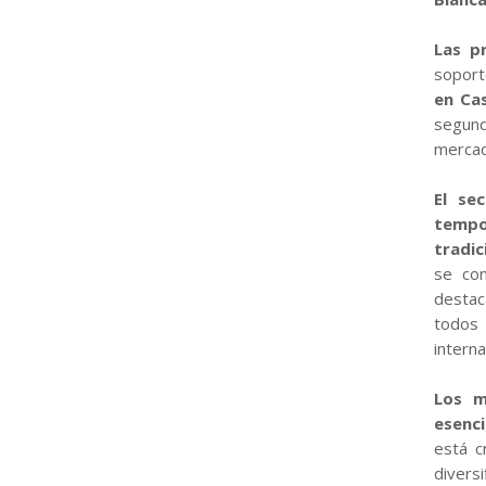
Las p
sopor
en Cas
segund
merca
El se
tempo
tradic
se con
destac
todos
interna
Los m
esenci
está c
diversi