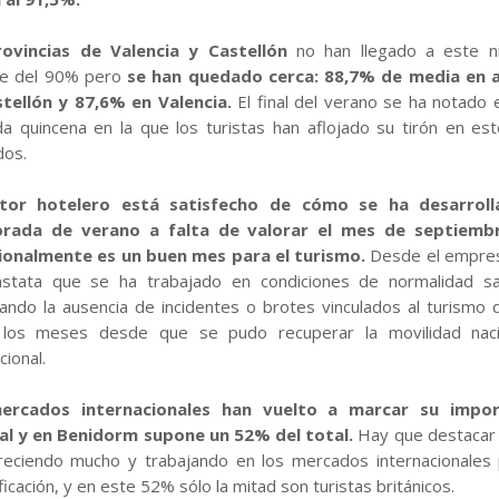
rovincias de Valencia y Castellón
no han llegado a este n
te del 90% pero
se han quedado cerca: 88,7% de media en 
tellón y 87,6% en Valencia.
El final del verano se ha notado 
a quincena en la que los turistas han aflojado su tirón en es
dos.
ctor hotelero está satisfecho de cómo se ha desarroll
rada de verano a falta de valorar el mes de septiemb
ionalmente es un buen mes para el turismo.
Desde el empre
stata que se ha trabajado en condiciones de normalidad san
ando la ausencia de incidentes o brotes vinculados al turismo 
 los meses desde que se pudo recuperar la movilidad naci
cional.
ercados internacionales han vuelto a marcar su impor
al y en Benidorm supone un 52% del total.
Hay que destacar
reciendo mucho y trabajando en los mercados internacionales 
ficación, y en este 52% sólo la mitad son turistas británicos.