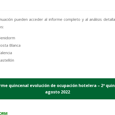
inuación pueden acceder al informe completo y al análisis detall
os:
Benidorm
osta Blanca
alencia
astellón
rme quincenal evolución de ocupación hotelera – 2ª qui
agosto 2022
DORM