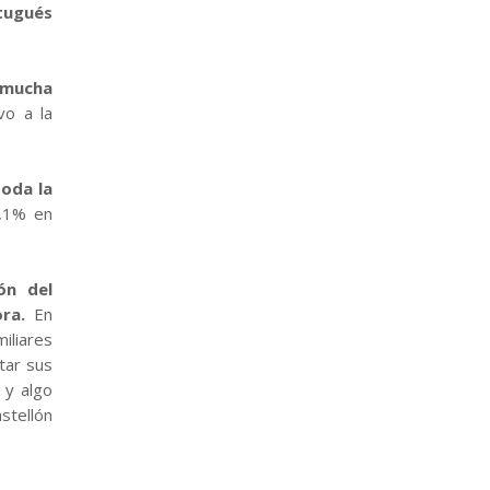
tugués
 mucha
o a la
oda la
7,1% en
ón del
ra.
En
iliares
tar sus
 y algo
stellón