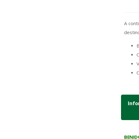
A cont
destin
C
V
C
Info
BENI