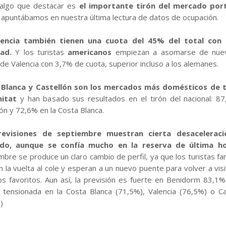
 algo que destacar es
el importante tirón del mercado por
 apuntábamos en nuestra última lectura de datos de ocupación.
lencia también tienen una cuota del 45% del total con
dad.
Y los turistas
americanos
empiezan a asomarse de nuev
 de Valencia con 3,7% de cuota, superior incluso a los alemanes.
 Blanca y Castellón son los mercados más domésticos de t
itat
y han basado sus resultados en el tirón del nacional: 8
lón y 72,6% en la Costa Blanca.
revisiones de septiembre muestran cierta desaceleraci
do, aunque se confía mucho en la reserva de última ho
mbre se produce un claro cambio de perfil, ya que los turistas fam
n la vuelta al cole y esperan a un nuevo puente para volver a visi
os favoritos. Aun así, la previsión es fuerte en Benidorm 83,1%
tensionada en la Costa Blanca (71,5%), Valencia (76,5%) o Ca
)