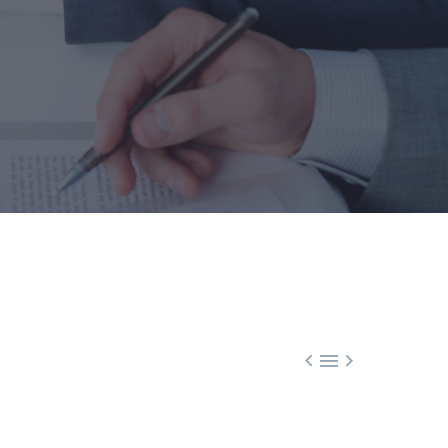


