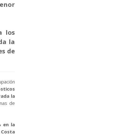
menor
a los
da la
es de
cupación
ósticos
rada la
anas de
 en la
 Costa