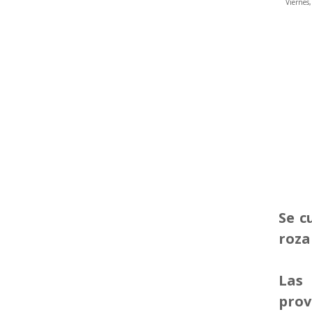
Viernes
Se c
roza
Las
pro