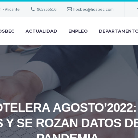
m • Alicante
965855516
hosbec@hosbec.com
OSBEC
ACTUALIDAD
EMPLEO
DEPARTAMENT
TELERA AGOSTO’2022:
 Y SE ROZAN DATOS DE