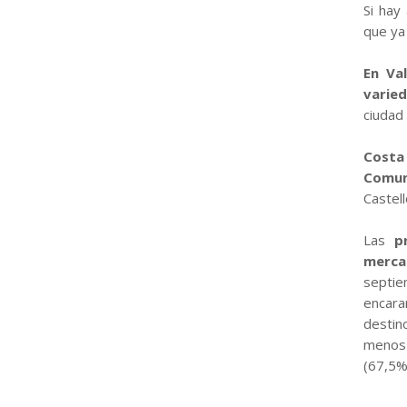
Si hay
que ya
En Va
varie
ciudad
Costa
Comun
Castel
Las
p
merca
septie
encara
destin
menos 
(67,5%