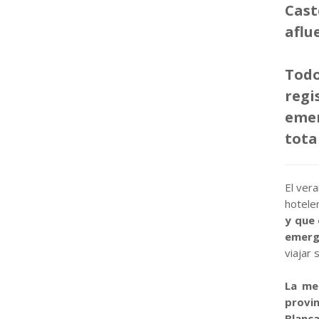
Cast
aflu
Todo
regi
emer
tota
El vera
hotele
y que 
emerg
viajar 
La me
provin
Blanca