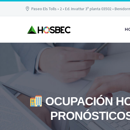
Paseo Els Tolls • 2 • Ed. Invattur 3ª planta 03502 • Benidor
H
OCUPACIÓN HO
PRONÓSTICOS