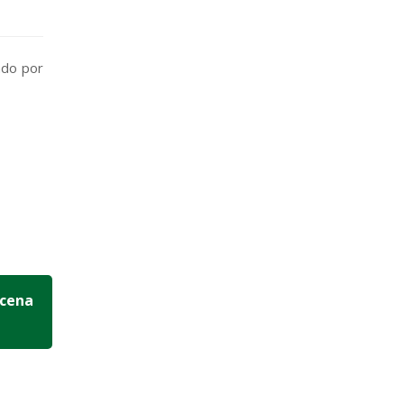
ado por
ncena