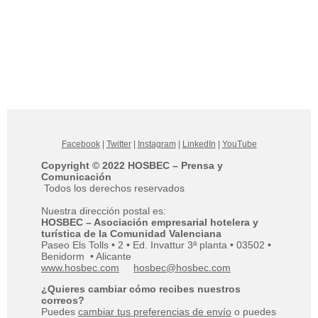
Facebook
|
Twitter
|
Instagram
|
LinkedIn
|
YouTube
Copyright © 2022 HOSBEC – Prensa y
Comunicación
Todos los derechos reservados
Nuestra dirección postal es:
HOSBEC – Asociación empresarial hotelera y
turística de la Comunidad Valenciana
Paseo Els Tolls • 2 • Ed. Invattur 3ª planta • 03502 •
Benidorm • Alicante
www.hosbec.com
hosbec@hosbec.com
¿Quieres cambiar cómo recibes nuestros
correos?
Puedes
cambiar tus preferencias de envío
o puedes