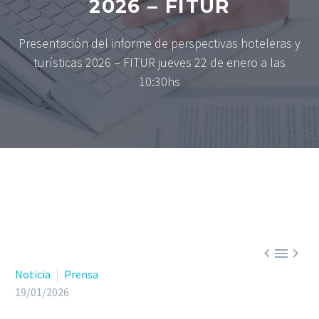
2026 – FITUR
Presentación del informe de perspectivas hoteleras y
turísticas 2026 – FITUR jueves 22 de enero a las
10:30hs



Noticia
Prensa
19/01/2026