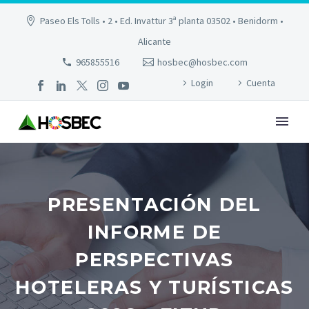
Paseo Els Tolls • 2 • Ed. Invattur 3ª planta 03502 • Benidorm •
Alicante
965855516
hosbec@hosbec.com
Login
Cuenta
PRESENTACIÓN DEL
INFORME DE
PERSPECTIVAS
HOTELERAS Y TURÍSTICAS