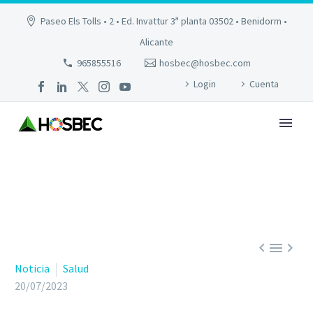
Paseo Els Tolls • 2 • Ed. Invattur 3ª planta 03502 • Benidorm •
Alicante
965855516
hosbec@hosbec.com
Login
Cuenta



Noticia
Salud
20/07/2023