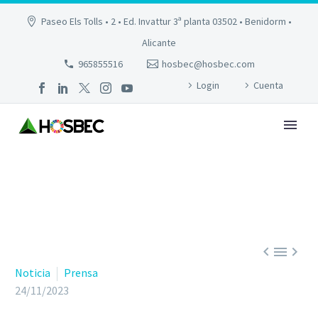
Paseo Els Tolls • 2 • Ed. Invattur 3ª planta 03502 • Benidorm •
Alicante
965855516
hosbec@hosbec.com
Login
Cuenta



Noticia
Prensa
24/11/2023