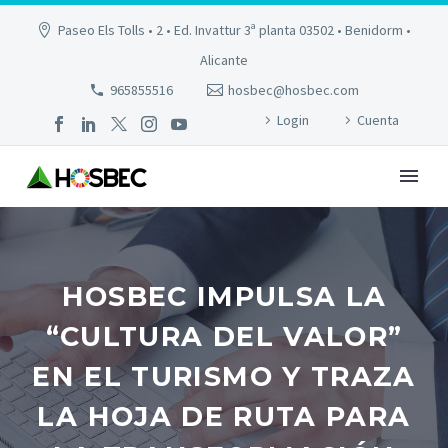
Paseo Els Tolls • 2 • Ed. Invattur 3ª planta 03502 • Benidorm •
Alicante
965855516
hosbec@hosbec.com
Login
Cuenta
HOSBEC IMPULSA LA
“CULTURA DEL VALOR”
EN EL TURISMO Y TRAZA
LA HOJA DE RUTA PARA